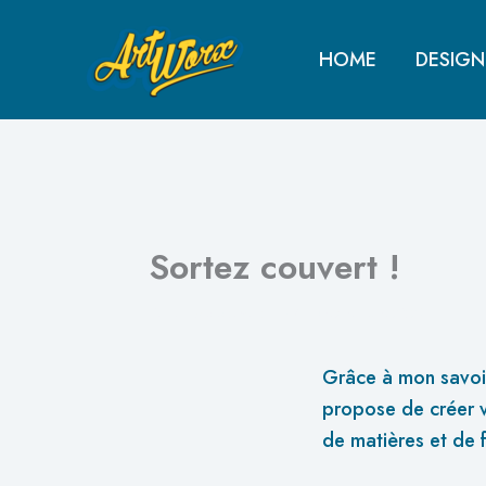
Aller
au
HOME
DESIGN
contenu
Sortez couvert !
Par
artworxdavadmin
/
1 septembre 2025
Grâce à mon savoir-
propose de créer v
de matières et de f