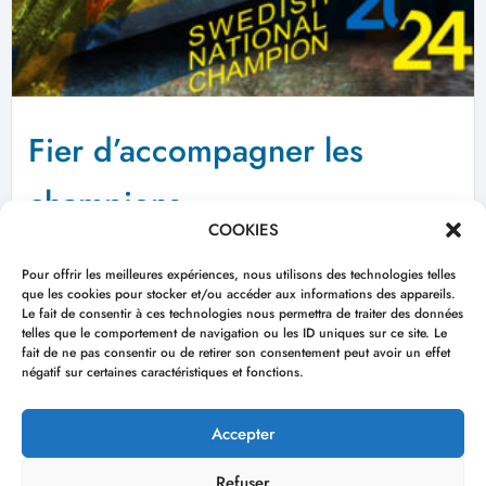
Fier d’accompagner les
champions
COOKIES
Cette saison le Team Challenge One nous a fait confiance...
Lire la suite
Pour offrir les meilleures expériences, nous utilisons des technologies telles
7 novembre 2024
que les cookies pour stocker et/ou accéder aux informations des appareils.
Le fait de consentir à ces technologies nous permettra de traiter des données
telles que le comportement de navigation ou les ID uniques sur ce site. Le
fait de ne pas consentir ou de retirer son consentement peut avoir un effet
négatif sur certaines caractéristiques et fonctions.
Copyright © 2026 artworx | Powered by
Thème WordPress
Astra
Accepter
NEWS
QUI EST ARTWORX ?
Refuser