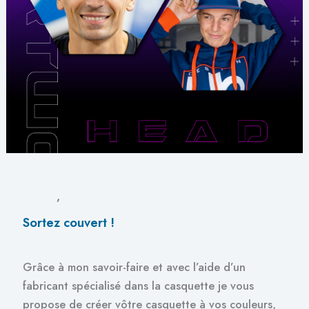
,
DESIGN
PRODUCTION
Sortez couvert !
DESIGN
,
PRODUCTION
/
artworxdavadmin
Grâce à mon savoir-faire et avec l’aide d’un
fabricant spécialisé dans la casquette je vous
propose de créer vôtre casquette à vos couleurs,